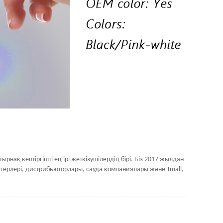
ырнақ кептіргішті ең ірі жеткізушілердің бірі. Біз 2017 жылдан
дагерлері, дистрибьюторлары, сауда компаниялары және Tmall,