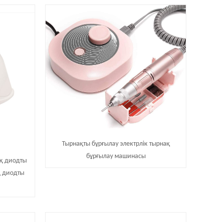
Тырнақты бұрғылау электрлік тырнақ
бұрғылау машинасы
ық диодты
қ диодты