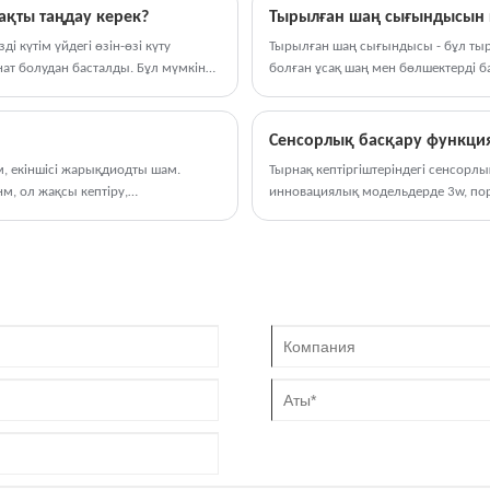
емдейді. SUN2 тырнақ шамы брендтен келеді
өнімдерін тез және біркелкі өңдеуг
ақты таңдау керек?
Тырылған шаң сығындысын қ
және нарықта оңай сатылады, өйткені
 күтім үйдегі өзін-өзі күту
Тырылған шаң сығындысы - бұл тырна
тұтынушылардың көпшілігі оны қабылдайды.
ат болудан басталды. Бұл мүмкін
болған ұсақ шаң мен бөлшектерді б
қ шамы. Ыңғайлылық, жылдамдық
тұрақты әсері ыңғайсыздыққа және 
 мен мамандарға салонға кірмей
экстрактор гигиеналық жағдайлард
еді.
рөл атқарады.
м, екіншісі жарықдиодты шам.
Тырнақ кептіргіштеріндегі сенсорл
м, ол жақсы кептіру,
инновациялық модельдерде 3w, порт
анда, тырнақ шамында төрт түтік
жақсартатын артықшылықтар ұсын
.