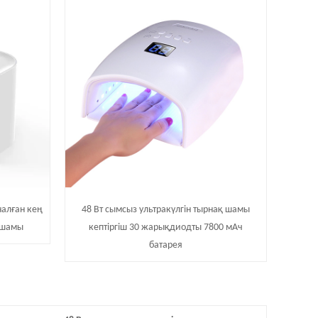
налған кең
48 Вт сымсыз ультракүлгін тырнақ шамы
 шамы
кептіргіш 30 жарықдиодты 7800 мАч
батарея