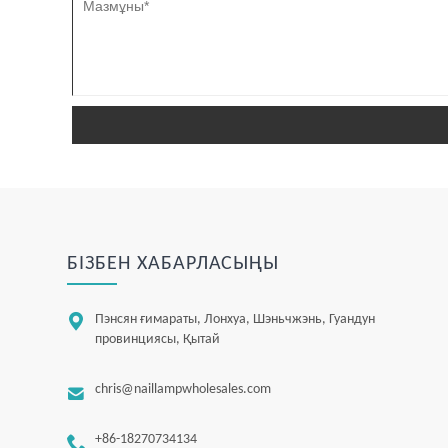
БІЗБЕН ХАБАРЛАСЫҢЫ

Пэнсян ғимараты, Лонхуа, Шэньчжэнь, Гуандун
провинциясы, Қытай

chris@naillampwholesales.com

+86-18270734134