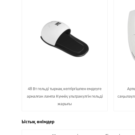
48 Вт гельді тырнақ кептіргішпен емдеуге
Арт
арналған лампа Күннің ультракүлгін гельді
саңылаул
жарығы
Ыстық өнімдер