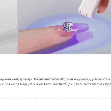
ері мен жеткізушілері - Baiyue
өнеркәсіп 2020 жылы құрылған, ультракүлгін т
ыз.
Сол кезде біздің тапсырыс берушіміз Қытайдың жергілікті көтерме сау