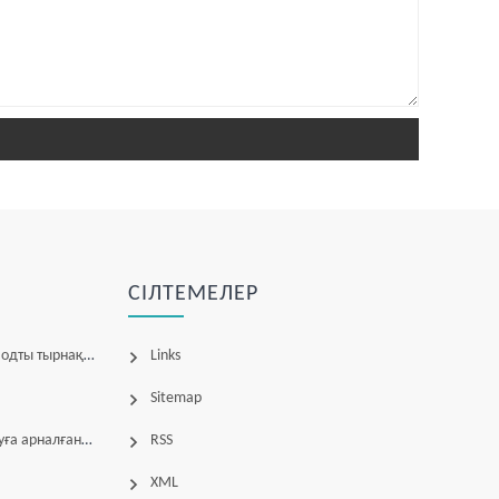
СІЛТЕМЕЛЕР
ты тырнақ шамы
Links
Sitemap
рналған машина
RSS
XML