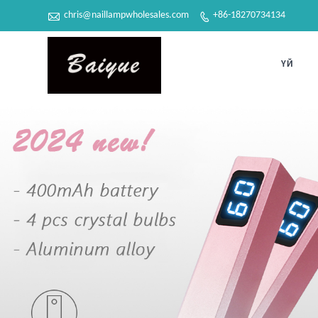

chris@naillampwholesales.com
+86-18270734134

ҮЙ