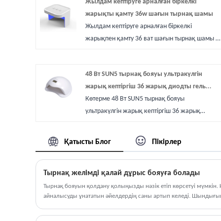
Жылдам кептіруге арналған біркелкі
жарықты қамту 36w шағын тырнақ шамы
Жылдам кептіруге арналған біркелкі
жарықпен қамту 36 ват шағын тырнақ шамы -
бұл біздің флагмандық портативті емдеу
шешімі. Қытайдың жетекші өндірушісі ретінде
48 Вт SUN5 тырнақ бояуы ультракүлгін
Baiyue жоғары тиімді тырнақ технологиясына
жарық кептіргіш 36 жарық диодты гель
маманданған. 21 моншақ 36 Вт жылдам
тырнақ өнерін жарқылдату шамы
Көтерме 48 Вт SUN5 тырнақ бояуы
қатаюы және эргономикалық 2,8 дюймдік
ультракүлгін жарық кептіргіш 36 жарық
биіктігі бар бұл құрылғы кәсіпқойлар мен DIY
диодты тырнақ бояу өнерінің маникюр
пайдаланушылары үшін салон деңгейіндегі
шамына арналған Sunuv фирмасының гельдік
жылдамдықты қамтамасыз етеді. Гель
Қатысты Блог
Пікірлер
тырнақ суретіне арналған жарқылды емдеу
маникюрінің барлық қажеттіліктері үшін
шамы. 36 дана жарықдиодты моншақтары
тасымалдану, қуат және қауіпсіздіктің тамаша
Тырнақ желімді қалай дұрыс бояуға болады
бар бұйым 48 ватт қуаты бар ақылды сезімтал
үйлесімін сезініңіз.
сенсор, қолды тырнақ бояуына салған кезде
Тырнақ бояуын қолдану қолыңызды нәзік етіп көрсетуі мүмкін. 
айналысуды ұнататын әйелдердің саны артып келеді. Шындығы
ультракүлгін сәуле кептіргіш автоматты түрде
дүкеніне барудан басқа, лак жағу әдісін де өзіміз таңдай алам
қосылады және машинадан шыққанда жары
жақсырақ көрінеді? Бірнеше қарапайым кеңестер, бұл сізге көме