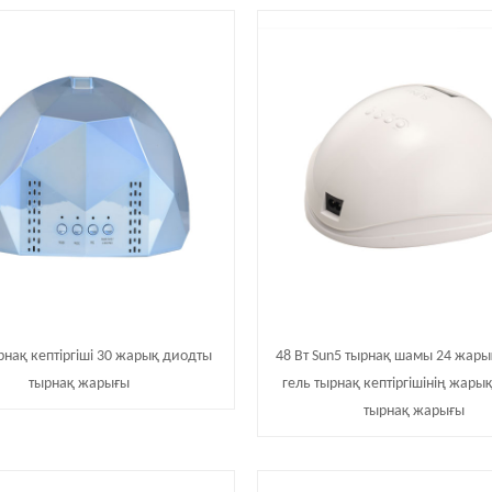
рнақ кептіргіші 30 жарық диодты
48 Вт Sun5 тырнақ шамы 24 жар
тырнақ жарығы
гель тырнақ кептіргішінің жары
тырнақ жарығы