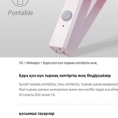
Үй
>
Өнімдер
>
Қара қол күн тырнақ кептіргіш жоқ
Қара қол күн тырнақ кептіргіш жоқ Өндірушілер
Қытай тырнақ кептіргіш, гель кептіргіш, тырнақ шамы өндірушіл
бері тырнақ шамын шығарамыз және оны кәсіби түрде жасайм
JD сияқты B2C және т.б.
қосымша тауарлар