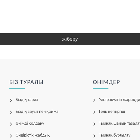
жіберу
БІЗ ТУРАЛЫ
ӨНІМДЕР
Біздің тарих
Ультракүлгін жарықдиод
Біздің зауыт пен қойма
Гель кептіргіш
Өнімді қолдану
Тырнақ шаңын тазалауға а
Өндірістік жабдық
Тырнақ бұрғылау