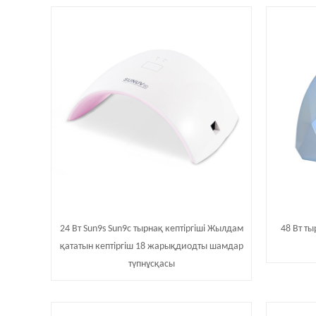
24 Вт Sun9s Sun9c тырнақ кептіргіші Жылдам
48 Вт ты
қататын кептіргіш 18 жарықдиодты шамдар
түпнұсқасы