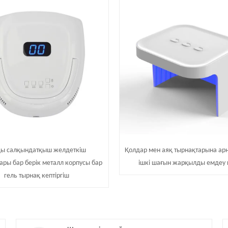
қы салқындатқыш желдеткіш
Қолдар мен аяқ тырнақтарына ар
ары бар берік металл корпусы бар
ішкі шағын жарқылды емдеу
гель тырнақ кептіргіш