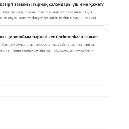
сынақтарынан өтеді. Біз қатайтатын гельді тез
е арналған ең сенімді құралдардың біріне айналды.
азіргі заманғы тырнақ салондары үшін не қажет?
жеткізе аламыз, өйткені қоймада
ққа, акрилді пішінді немесе гельді кетіру кезінде пайда
пластикалық қабық бар, оларды толық
асып алуға және сүзгілеуге арналған кәсіби маман. Шаңның
жинақта жинау керек.
тыныс алу мәселелеріне әкелетін тырнақ салондарында сенімді
ы да, клиенттердің жайлылығын қамтамасыз етуде маңызды
Сенсорлық басқару функциясы қарапайым тырнақ кептіргіштерімен салыстырғанда пайдаланушы тәжірибесін қалай жақсартады?
ық басқару функциясы, әсіресе алюминий қорытпасы сияқты
ативті мини тырнақ кептіргіші, пайдаланушы тәжірибесін
ады.