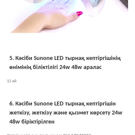
5. Кәсіби Sunone LED тырнақ кептіргішінің
өнімінің біліктілігі 24w 48w аралас
12 ай
6. Кәсіби Sunone LED тырнақ кептіргішін
жеткізу, жеткізу және қызмет көрсету 24w
48w біріктірілген