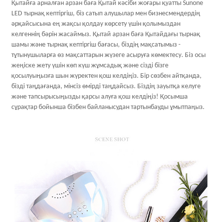
Қытайға арналған арзан баға Қытай кәсіби жоғары қуатты Sunone
LED тырнақ кептіргіш, біз сатып алушылар мен бизнесмендердің
әрқайсысына ең жақсы қолдау көрсету үшін қолымыздан
келгеннің бәрін жасаймыз. Қытай арзан баға Қытайдағы тырнақ
шамы және тырнақ кептіргіш бағасы, біздің мақсатымыз -
тұтынушыларға өз мақсаттарын жүзеге асыруға көмектесу. Біз осы
жеңіске жету үшін көп күш жұмсадық және сізді бізге
қосылуыңызға шын жүректен қош келдіңіз. Бір сөзбен айтқанда,
бізді таңдағанда, мінсіз өмірді таңдайсыз. Біздің зауытқа келуге
және тапсырысыңызды қарсы алуға қош келдіңіз! Қосымша
сұрақтар бойынша бізбен байланысудан тартынбауды ұмытпаңыз.