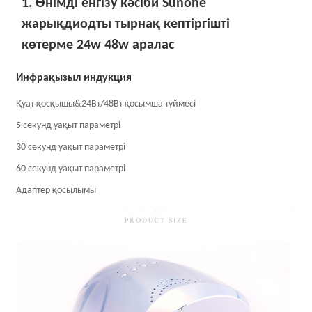
1. Өнімді енгізу кәсіби Sunone
жарықдиодты тырнақ кептіргішті
көтерме 24w 48w аралас
Инфрақызыл индукция
Қуат қосқышы&24Вт/48Вт қосымша түймесі
5 секунд уақыт параметрі
30 секунд уақыт параметрі
60 секунд уақыт параметрі
Адаптер қосылымы