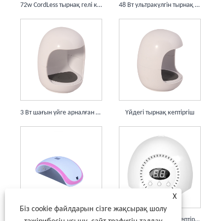
72w CordLess тырнақ гелі кептіргіш тырнақ машинасы ультракүлгін жарықдиодты
48 Вт ультракүлгін тырнақ кептіргіш машина 24 жарықдиодты қатайтатын шам
3 Вт шағын үйге арналған лак кептіргіш 3 жарықдиодты жеке пайдалануға арналған
Үйдегі тырнақ кептіргіш
X
Біз cookie файлдарын сізге жақсырақ шолу
Ультрафиолет кептіргіш шам
24 Вт гельді тырнақ кептіргішпен емдеуге арналған шам Ультракүлгін жарықдиодты машина 15 жарық диоды