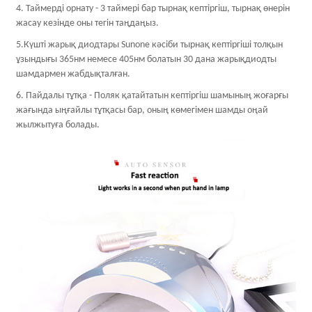
4. Таймерді орнату - 3 таймері бар тырнақ кептіргіш, тырнақ өнерін
жасау кезінде оны тегін таңдаңыз.
5.Күшті жарық диодтары Sunone кәсіби тырнақ кептіргіші толқын
ұзындығы 365нм немесе 405нм болатын 30 дана жарықдиодты
шамдармен жабдықталған.
6. Пайдалы тұтқа - Поляк қатайтатын кептіргіш шамының жоғарғы
жағында ыңғайлы тұтқасы бар, оның көмегімен шамды оңай
жылжытуға болады.