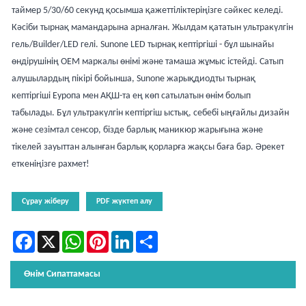
таймер 5/30/60 секунд қосымша қажеттіліктеріңізге сәйкес келеді.
Кәсіби тырнақ мамандарына арналған. Жылдам қататын ультракүлгін
гель/Builder/LED гелі. Sunone LED тырнақ кептіргіші - бұл шынайы
өндірушінің OEM маркалы өнімі және тамаша жұмыс істейді. Сатып
алушылардың пікірі бойынша, Sunone жарықдиодты тырнақ
кептіргіші Еуропа мен АҚШ-та ең көп сатылатын өнім болып
табылады. Бұл ультракүлгін кептіргіш ыстық, себебі ыңғайлы дизайн
және сезімтал сенсор, бізде барлық маникюр жарығына және
тікелей зауыттан алынған барлық қорларға жақсы баға бар. Әрекет
еткеніңізге рахмет!
Сұрау жіберу
PDF жүктеп алу
Facebook
X
WhatsApp
Pinterest
LinkedIn
Share
Өнім Сипаттамасы