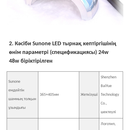
2. Кәсіби Sunone LED тырнақ кептіргішінің
өнім параметрі (спецификациясы) 24w
48w біріктірілген
Shenzhen
Sunone
BaiYue
емдейтін
365+405нм
Жеткізуші
Technology
шамның толқын
Co.,
ұзындығы
шектеулі
Логотип,