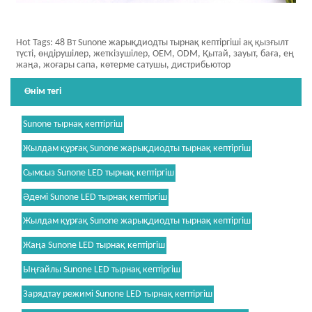
Hot Tags: 48 Вт Sunone жарықдиодты тырнақ кептіргіші ақ қызғылт
түсті, өндірушілер, жеткізушілер, OEM, ODM, Қытай, зауыт, баға, ең
жаңа, жоғары сапа, көтерме сатушы, дистрибьютор
Өнім тегі
Sunone тырнақ кептіргіш
Жылдам құрғақ Sunone жарықдиодты тырнақ кептіргіш
Сымсыз Sunone LED тырнақ кептіргіш
Әдемі Sunone LED тырнақ кептіргіш
Жылдам құрғақ Sunone жарықдиодты тырнақ кептіргіш
Жаңа Sunone LED тырнақ кептіргіш
Ыңғайлы Sunone LED тырнақ кептіргіш
Зарядтау режимі Sunone LED тырнақ кептіргіш