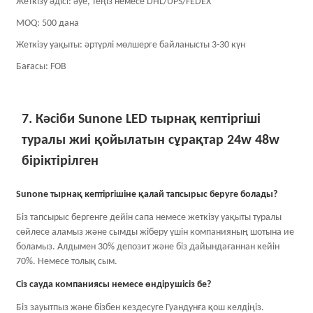
Жеткізу әдісі: әуе, теңіз немесе DHL/UPS/FEDEX
MOQ: 500 дана
Жеткізу уақыты: әртүрлі мөлшерге байланысты 3-30 күн
Бағасы: FOB
7. Кәсіби Sunone LED тырнақ кептіргіші
туралы жиі қойылатын сұрақтар 24w 48w
біріктірілген
Sunone тырнақ кептіргішіне қалай тапсырыс беруге болады?
Біз тапсырыс бергенге дейін сапа немесе жеткізу уақыты туралы
сөйлесе аламыз және сымды жіберу үшін компанияның шотына ие
боламыз. Алдымен 30% депозит және біз дайындағаннан кейін
70%. Немесе толық сым.
Сіз сауда компаниясы немесе өндірушісіз бе?
Біз зауытпыз және бізбен кездесуге Гуандунға қош келдіңіз.