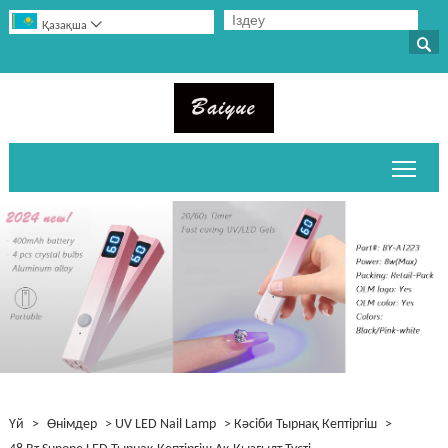

Қазақша

Негі
Үй
>
Өнімдер
>
UV LED Nail Lamp
>
Кәсіби Тырнақ Кептіргіш
>