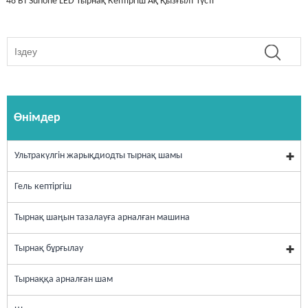
48 Вт Sunone LED Тырнақ Кептіргіш Ақ Қызғылт Түсті
Өнімдер
Ультракүлгін жарықдиодты тырнақ шамы
Гель кептіргіш
Тырнақ шаңын тазалауға арналған машина
Тырнақ бұрғылау
Тырнаққа арналған шам