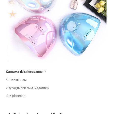
Қаптама тізімі (қораппен):
1. Негізгі шам
2.тұрақты ток сымы/адаптер
3. Кіріспелер