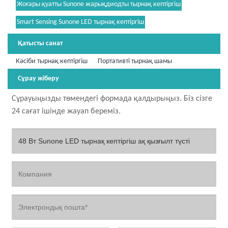
Жоғары қуатты Sunone жарықдиодты тырнақ кептіргіш
Smart Sensing Sunone LED тырнақ кептіргіш
Қатысты санат
Кәсіби тырнақ кептіргіш
Портативті тырнақ шамы
Сұрау жіберу
Сұрауыңызды төмендегі формада қалдырыңыз. Біз сізге
24 сағат ішінде жауап береміз.