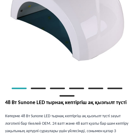
48 Вт Sunone LED тырнақ кептіргіш ақ қызғылт түсті
Көтерме 48 Вт Sunone LED тырнақ кептіргіш ақ қызғылт түсті зауыт
логотипі бар тікелей OEM. 24 ватт және 48 ватт қуаты бар шам кептіру
уақытының әртүрлі сұраулары үшін үйлесімді, сонымен қатар 3