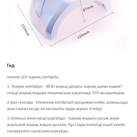
Гид
Sunone LED тырнақ кептіргіш
1. Тезірек кептіріңіз - 48 Вт жарық диодты тырнақ шамы кәдімгі
гельді жарықтандыру машинасына қарағанда 70% жылдамырақ
2.Қол сенсоры - Маникюр кептіргішті қосқаннан кейін, қолыңызды
оған салған кезде ол автоматты түрде жұмыс істейді.
3.Зиянсыз және көзді қорғайды - Тырнақ жарығы қисық және
жартылай жарық жақын дизайн, бұл сіздің көзіңізді күшті күннің
ультракүлгін сәулесінен қорғайды.