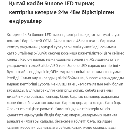
Қытай кәсіби Sunone LED тырнақ
кептіргіш көтерме 24w 48w біріктірілген
өндірушілер
Көтерме 48 Вт Sunone LED тырнақ кептіргіш ақ қызғылт түсті зауыт
логотипі бар тікелей OEM. 24 ватт және 48 ватт қуаты бар шам
кептіру уақытының әртүрлі сұраулары үшін үйлесімді, сонымен
қатар 3 таймер 5/30/60 секунд қосымша қажеттіліктеріңізге сәйкес
келеді. Кәсіби тырнақ мамандарына арналған. Жылдам қататын
ультракүлгін гель/Builder/LED гелі. Sunone LED тырнақ кептіргіші -
бұл шынайы өндірушінің OEM маркалы өнімі және тамаша жұмыс
істейді. Сатып алушылардың пікірі бойынша, Sunone жарықдиодты
тырнақ кептіргіші Еуропа мен АҚШ-та ең көп сатылатын өнім болып
табылады. Бұл ультракүлгін кептіргіш ыстық, себебі ыңғайлы
дизайн және сезімтал сенсор, бізде барлық маникюр жарығына
және тікелей зауыттан алынған барлық қорларға жақсы баға бар.
Әрекет еткеніңізге рахмет! Клиенттің қажеттіліктерін мінсіз
қанағаттандыру үшін біздің барлық операцияларымыз Қытайға
арналған «Жоғары сапалы, бәсекеге қабілетті баға, жылдам
қызмет көрсету» ұранымызға сәйкес қатаң түрде орындалады