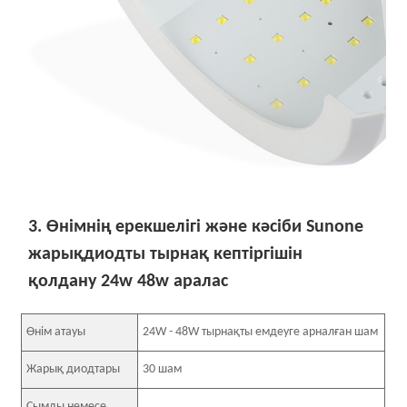
3. Өнімнің ерекшелігі және кәсіби Sunone
жарықдиодты тырнақ кептіргішін
қолдану 24w 48w аралас
Өнім атауы
24W - 48W тырнақты емдеуге арналған шам
Жарық диодтары
30 шам
Сымды немесе