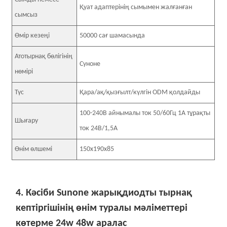
Қуат адаптерінің сымымен жалғанған
сымсыз
Өмір кезеңі
50000 сағ шамасында
Атотырнақ бөлігінің
Суноне
нөмірі
Түс
Қара/ақ/қызғылт/күлгін ODM қолдайды
100-240В айнымалы ток 50/60Гц 1А тұрақты
Шығару
ток 24В/1,5А
Өнім өлшемі
150x190x85
4. Кәсіби Sunone жарықдиодты тырнақ
кептіргішінің өнім туралы мәліметтері
көтерме 24w 48w аралас