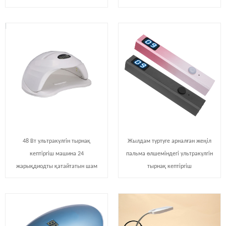
48 Вт ультракүлгін тырнақ
Жылдам түртуге арналған жеңіл
кептіргіш машина 24
пальма өлшеміндегі ультракүлгін
жарықдиодты қатайтатын шам
тырнақ кептіргіш