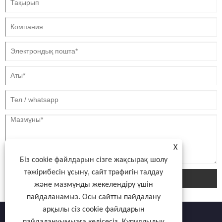
X
Біз cookie файлдарын сізге жақсырақ шолу
тәжірибесін ұсыну, сайт трафигін талдау
жіберу
және мазмұнды жекелендіру үшін
пайдаланамыз. Осы сайтты пайдалану
арқылы сіз cookie файлдарын