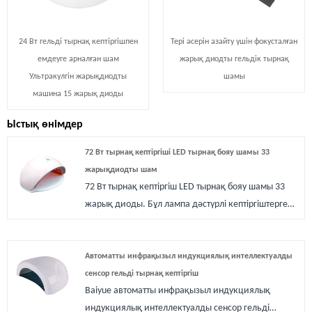
24 Вт гельді тырнақ кептіргішпен
Тері әсерін азайту үшін фокусталған
емдеуге арналған шам
жарық диодты гельдік тырнақ
Ультракүлгін жарықдиодты
шамы
машина 15 жарық диоды
Ыстық өнімдер
72 Вт тырнақ кептіргіші LED тырнақ бояу шамы 33
жарықдиодты шам
72 Вт тырнақ кептіргіш LED тырнақ бояу шамы 33
жарық диоды. Бұл лампа дәстүрлі кептіргіштерге
қарағанда қара емес қолдарға арналған ақ саусақ
пен қолдарға 3 дана қосымша қызыл шамы бар
кәсіби тырнақ салоны үшін жасалған. Барлығы 33
Автоматты инфрақызыл индукциялық интеллектуалды
дана шамдар барлық жағында орналасқан
сенсор гельді тырнақ кептіргіш
Baiyue автоматты инфрақызыл индукциялық
жылтыратқыш гельдерді өте жылдам және кең
индукциялық интеллектуалды сенсор гельді
кептіреді. Клиент ультракүлгін сәулелі тырнақ