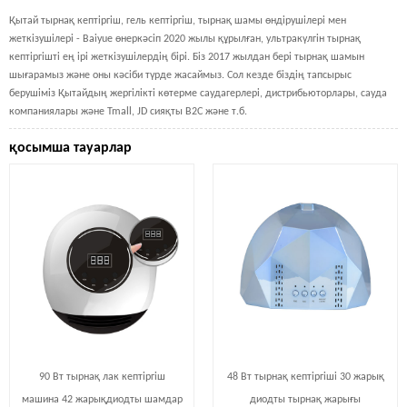
Қытай тырнақ кептіргіш, гель кептіргіш, тырнақ шамы өндірушілері мен
жеткізушілері - Baiyue
өнеркәсіп 2020 жылы құрылған, ультракүлгін тырнақ
кептіргішті ең ірі жеткізушілердің бірі. Біз 2017 жылдан бері тырнақ шамын
шығарамыз және оны кәсіби түрде жасаймыз.
Сол кезде біздің тапсырыс
берушіміз Қытайдың жергілікті көтерме саудагерлері, дистрибьюторлары, сауда
компаниялары және Tmall, JD сияқты B2C және т.б.
қосымша тауарлар
90 Вт тырнақ лак кептіргіш
48 Вт тырнақ кептіргіші 30 жарық
машина 42 жарықдиодты шамдар
диодты тырнақ жарығы