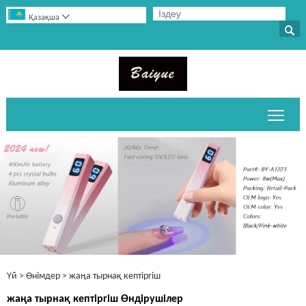

Қазақша

Негі
Үй
>
Өнімдер
>
жаңа тырнақ кептіргіш
жаңа тырнақ кептіргіш Өндірушілер