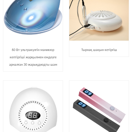
60 Вт ультракүлгін маникюр
Тырнақ шаңын кетіргіш
кептіргіші жарқылмен емдеуге
арналған 30 жарықдиодты шам