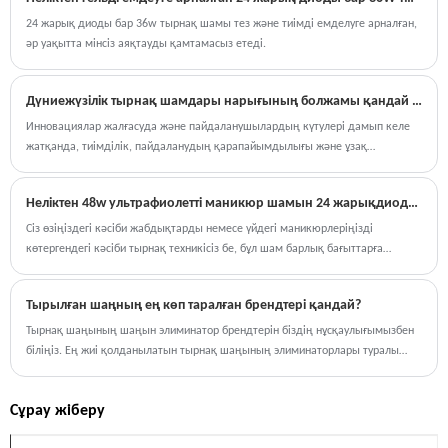
ағынын басқару бөлігі ретінде өзекті болады.
секундта тез кебеді және қолдар қара болмайды.
24 жарық диоды бар 36w тырнақ шамы тез және тиімді емделуге арналған,
әр уақытта мінсіз аяқтауды қамтамасыз етеді.
Дүниежүзілік тырнақ шамдары нарығының болжамы қандай (2030 жылға қарай 853,7 миллион доллар)?
Инновациялар жалғасуда және пайдаланушылардың күтулері дамып келе
жатқанда, тиімділік, пайдаланудың қарапайымдылығы және ұзақ
мерзімділік негізінде жасалған өнімдер саланың дамуының орталығында
қалады деп күтілуде. Ультракүлгін жарықдиодты тырнақ шамы
Неліктен 48w ультрафиолетті маникюр шамын 24 жарықдиодты және ұялы телефон ұстағышпен таңдаңыз?
технологиясының үздіксіз дамуы нарықтың ұзақ мерзімді өсуіне қолдау
көрсете отырып, практикалық шешімдер күнделікті сұлулық мәселелерін
Сіз өзіңіздегі кәсіби жабдықтарды немесе үйдегі маникюрлеріңізді
қалай шеше алатынын көрсетеді.
көтергендегі кәсіби тырнақ техникісіз бе, бұл шам барлық бағыттарға
жеткізеді. Оның тез емделу қуатымен, пайдаланушыға арналған
мүмкіндіктермен және бірегей ұялы телефон ұстағышымен, бұл шынымен
Тырылған шаңның ең көп таралған брендтері қандай?
де, кемелді тырнақтарға құмар болу керек.
Тырнақ шаңының шаңын элиминатор брендтерін біздің нұсқаулығымызбен
біліңіз. Ең жиі қолданылатын тырнақ шаңының элиминаторлары туралы
біліп, салоныңыз үшін немесе жеке пайдалану үшін тамаша табыңыз.
Сұрау жіберу