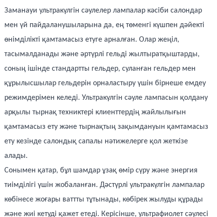
Заманауи ультракүлгін сәулелер лампалар кәсіби салондар
мен үй пайдаланушыларына да, ең төменгі күшпен дәйекті
өнімділікті қамтамасыз етуге арналған. Олар жеңіл,
тасымалданады және әртүрлі гельді жылтыратқыштарды,
соның ішінде стандартты гельдер, суланған гельдер мен
құрылысшылар гельдерін орналастыру үшін бірнеше емдеу
режимдерімен келеді. Ультракүлгін сәуле лампасын қолдану
арқылы тырнақ техниктері клиенттердің жайлылығын
қамтамасыз ету және тырнақтың зақымдануын қамтамасыз
ету кезінде салондық сапалы нәтижелерге қол жеткізе
алады.
Сонымен қатар, бұл шамдар ұзақ өмір сүру және энергия
тиімділігі үшін жобаланған. Дәстүрлі ультракүлгін лампалар
көбінесе жоғары ваттты тұтынады, көбірек жылуды құрады
және жиі кетуді қажет етеді. Керісінше, ультрафиолет сәулесі