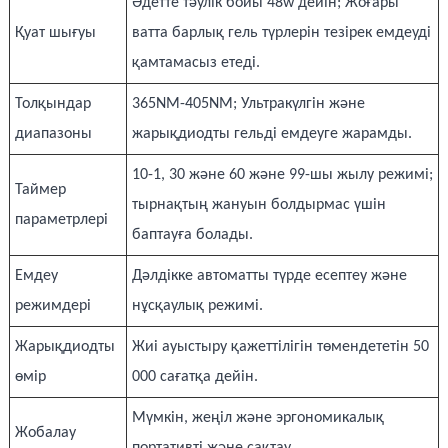
Әдетте тәулік бойы 48w дейін; Жоғары
Қуат шығуы
ватта барлық гель түрлерін тезірек емдеуді
қамтамасыз етеді.
Толқындар
365NM-405NM; Ультракүлгін және
диапазоны
жарықдиодты гельді емдеуге жарамды.
10-1, 30 және 60 және 99-шы жылу режимі;
Таймер
тырнақтың жануын болдырмас үшін
параметрлері
баптауға болады.
Емдеу
Дәлдікке автоматты түрде есептеу және
режимдері
нұсқаулық режимі.
Жарықдиодты
Жиі ауыстыру қажеттілігін төмендететін 50
өмір
000 сағатқа дейін.
Мүмкін, жеңіл және эргономикалық
Жобалау
портативті және сақтау.