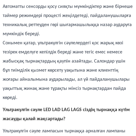
Автоматты сенсорды қосу сияқты мүмкіндіктер және бірнеше
таймер режимдері процесті жеңілдетеді, пайдаланушыларға
техникалық реттеуден гөрі шығармашылыққа назар аударуға
мүмкіндік береді.
Сонымен қатар, ультракүлгін сәулелердегі қос жарық көзі
тезірек емделуге кепілдік береді және тегіс емес немесе
жабысқақ тырнақтардың қаупін азайтады. Салондар үшін
бұл тиімділік қызмет көрсету уақытына және клиенттің
жоғары айналымына аударылады, ал үй пайдаланушылары
уақыттық жинақ және тұрақты мінсіз тырнақтардан пайда
көреді.
Ультракүлгін сәуле LED LAD LAG LAGS сіздің тырнаққа күтім
жасауды қалай жақсартады?
Ультракүлгін сәуле лампасын тырнаққа арналған лампаны