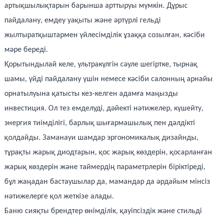
артықшылықтарын барынша арттыруы мүмкін. Дұрыс
пайдалану, емдеу уақыты және әртүрлі гельді
жылтыратқыштармен үйлесімділік ұзаққа созылған, кәсіби
мәре береді.
Қорытындылай келе, ультракүлгін сәуле шегіртке, тырнақ
шамы, үйді пайдалану үшін немесе кәсіби салонның арнайы
орнатылуына қатысты кез-келген адамға маңызды
инвестиция. Ол тез емделуді, дәйекті нәтижелер, күшейту,
энергия тиімділігі, барлық шығармашылық пен дәлдікті
қолдайды. Заманауи шамдар эргономикалық дизайнды,
тұрақты жарық диодтарын, қос жарық көздерін, қосарланған
жарық көздерін және таймердің параметрлерін біріктіреді,
бұл жаңадан бастаушылар да, мамандар да әрдайым мінсіз
нәтижелерге қол жеткізе алады.
Баню сияқты брендтер өнімділік, қауіпсіздік және стильді