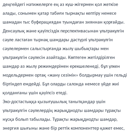
деңгейдегі нәтижелерге ең аз күш-жігермен қол жеткізе
алады, сонымен қатар табиғи тырнақты кептіру немесе
шамадан тыс буферациядан туындаған зияннан қорғайды.
Денсаулық және қауіпсіздік перспективасынан ультракүлгін
сәуле ластаған тырнақ шамдары дәстүрлі ультракүлгін
сәулелермен салыстырғанда жылу шыбықтары мен
ультракүлгін сәулесін азайтады. Көптеген жетілдірілген
шамдар аз жылу режимдерімен ерекшеленеді, бұл үлкен
модельдермен ортақ «жану сезімін» болдырмау үшін гельді
біртіндеп емдейді. Бұл оларды салонда немесе үйде жиі
қолданғаны үшін қауіпсіз етеді.
Эко-достастыққа қызығушылық танытқандар үшін
ультракүлгін сәулелердің жарықдиодты шамдары тұрақты
нұсқа болып табылады. Тұрақты жарықдиодты шамдар,
энергия шығыны және бір реттік компоненттер қажет емес,