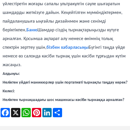
үйлестіретін жоғары сапалы ультракүлгін сәуле шығаратын
шамдарды жеткізуге дайын. Кеңейтілген мүмкіндіктермен,
пайдаланушыға ыңғайлы дизайнмен және сенімді
беріктікпен,
Баню
Шамдар сіздің тырнақтарыңызды күтуге
арналған. Қосымша ақпарат алу немесе өнімнің толық
спектрін зерттеу үшін,
бізбен хабарласыңы
Бүгінгі таңда үйде
немесе өз салонда кәсіби тырнақ үшін кәсіби тұрғыдан күтім
жасаңыз.
Алдыңғы:
Неліктен үйдегі маникюрлер үшін портативті тырнақты таңдау керек?
Келесі:
Неліктен тырнақшадағы шос машинасы кәсіби тырнаққа арналған?
Facebook
X
WhatsApp
Pinterest
LinkedIn
Share