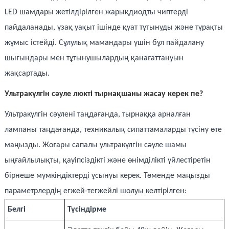
LED шамдары жетілдірілген жарықдиодты чиптерді
пайдаланады, ұзақ уақыт ішінде қуат тұтынуды және тұрақты
жұмыс істейді. Сұлулық мамандары үшін бұл пайдалану
шығындары мен тұтынушылардың қанағаттануын
жақсартады.
Ультракүлгін сәуле люкті тырнақшаны жасау керек пе?
Ультракүлгін сәулені таңдағанда, тырнаққа арналған
лампаны таңдағанда, техникалық сипаттамаларды түсіну өте
маңызды. Жоғары сапалы ультракүлгін сәуле шамы
ыңғайлылықты, қауіпсіздікті және өнімділікті үйлестіретін
бірнеше мүмкіндіктерді ұсынуы керек. Төменде маңызды
параметрлердің егжей-тегжейлі шолуы келтірілген:
Белгі
Түсіндірме