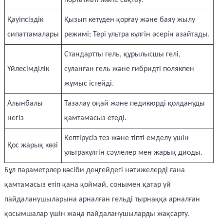
Қауіпсіздік
Қызып кетуден қорғау және баяу жылу
сипаттамалары
режимі; Тері ультра күлгін әсерін азайтады.
Стандартты гель, құрылысшы гелі,
Үйлесімділік
суланған гель және гибридті полякпен
жұмыс істейді.
Алынбалы
Тазалау оңай және педикюрді қолдануды
негіз
қамтамасыз етеді.
Кептірусіз тез және тіпті емделу үшін
Қос жарық көзі
ультракүлгін сәулелер мен жарық диоды.
Бұл параметрлер кәсіби деңгейдегі нәтижелерді ғана
қамтамасыз етіп қана қоймай, сонымен қатар үй
пайдаланушыларына арналған гельді тырнаққа арналған
қосымшалар үшін жаңа пайдаланушыларды жақсарту.