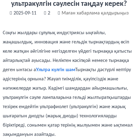
ультракүлгін сәулесін таңдау керек?
2025-09-11
2
Маған хабарлама қалдырыңыз
Соңғы жылдары сұлулық индустриясы ыңғайлы,
жаңашылдық, инновация және гельдік тырнақтардың өсіп
келе жатқан әйгілігіне негізделген үйдегі тырнаққа қатысты
айтарлықтай ауысады. Неліктен кәсіпқой немесе тырнаққа
деген ынтасы а
Ультра күлгін шам
Тырнақты дәстүрлі кептіру
әдістерінің орнына? Жауап тиімділік, қауіпсіздік және
нәтижелерде жатыр. Кәдімгі шамдардан айырмашылығы,
ультракүлгін сәуле лампаларына гельді жылтыратқыштарды
тезірек емдейтін ультрафиолет (ультракүлгін) және жарық
шығаратын диодты (жарық диоды) технологияларды
біріктіреді, сонымен қатар терінің жылуымен және ықтимал
зақымдануын азайтады.