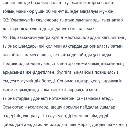
соның ішінде базалық пальто, түс және жоғарғы пальто,
толық маникюр үшін 10 минут ішінде аяқталуы мүмкін.
Q2: Ультракүлгін сәулелерде тыртық лампаларды тырнақтар
да, тырнақтар үшін де қолдануға болады ма?
A2: Ия, заманауи ультра күлгін жастықшалардың көпшілігінің
тырнақ шамдары екі қол мен аяқтарды да орналастыратын
алынбалы немесе ашық-астыңғы дизайнды ұсынады.
Педикюрді қолдану кеңістік пен эргономикалық дизайнның
арқасында жеңілдетілген, бұл тіпті ыңғайсыз позициясыз
емдеуге мүмкіндік береді. Сонымен қатар, қос ультракүлгін
және жарықдиодты жарық көзі тырнақтар мен
тырнақтардың дәйекті нәтижелерін қамтамасыз етеді.
Осы ортақ мәселелерді шешу арқылы пайдаланушылар
өздерінің ультракүлгін сәулелендірілген шешімдерді
қабылдай алады және олардың ішкі жарық диоды шамының