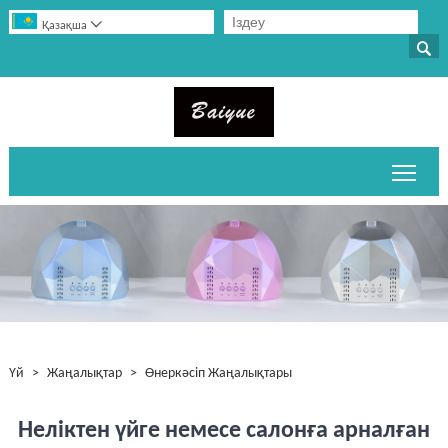

Қазақша

Негі
Үй
>
Жаңалықтар
>
Өнеркәсіп Жаңалықтары
Неліктен үйге немесе салонға арналған