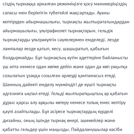
сіздің тырнаққа арналған режиміңізге қосу маникюріңіздің
сапасы мен беріктігін түбегейлі жақсартады. Ауаны
кептіруден айырмашылығы, тырнақты жылтырататындардан
айырмашылығы, ультрафиолет тырнақтарын, гельдік
тырнақтарды ультракүлгін сәулелермен емделеді, лезде
лампалар лезде қатып, кесу, шашыратып, қабығын
болдырмайды. Бұл тырнақтың күтім әдеттеріне байланысты
үш апта немесе одан көпке дейін және одан да көп уақытқа
созылатын ұзаққа созылған әрлеуді қамтамасыз етеді.
Шамның дәйекті емделу мүмкіндігі де күшті тырнақты
адгезияға ықпал етеді. Гельді жылтыратқыштың әр қабатын
дұрыс қарсы алу арқылы көтеру немесе толық емес кептіру
қаупі азайтылады. Бұл әсіресе тырнақтардың күрделі
дизайны, оның ішінде тырнақ өнері, әшекейлер және
қабатты гельдер үшін маңызды. Пайдаланушылар кәсіби