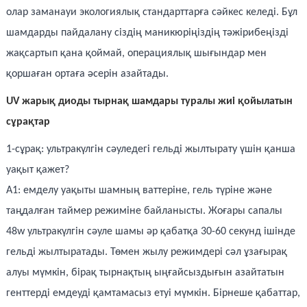
олар заманауи экологиялық стандарттарға сәйкес келеді. Бұл
шамдарды пайдалану сіздің маникюріңіздің тәжірибеңізді
жақсартып қана қоймай, операциялық шығындар мен
қоршаған ортаға әсерін азайтады.
UV жарық диоды тырнақ шамдары туралы жиі қойылатын
сұрақтар
1-сұрақ: ультракүлгін сәуледегі гельді жылтырату үшін қанша
уақыт қажет?
A1: емделу уақыты шамның ваттеріне, гель түріне және
таңдалған таймер режиміне байланысты. Жоғары сапалы
48w ультракүлгін сәуле шамы әр қабатқа 30-60 секунд ішінде
гельді жылтыратады. Төмен жылу режимдері сәл ұзағырақ
алуы мүмкін, бірақ тырнақтың ыңғайсыздығын азайтатын
генттерді емдеуді қамтамасыз етуі мүмкін. Бірнеше қабаттар,