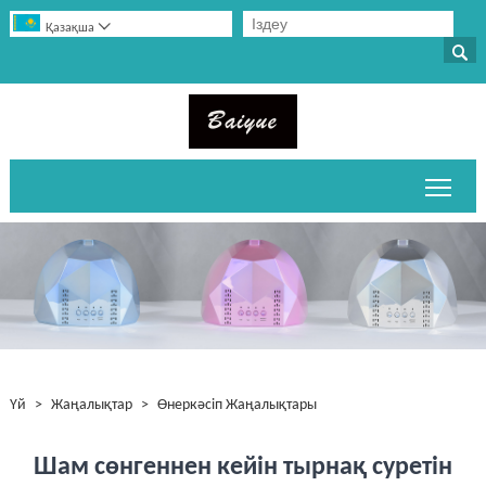

Қазақша

Негі
Үй
>
Жаңалықтар
>
Өнеркәсіп Жаңалықтары
Шам сөнгеннен кейін тырнақ суретін