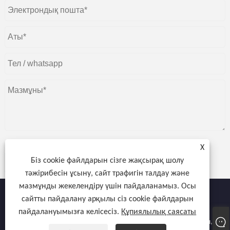
X
Біз cookie файлдарын сізге жақсырақ шолу
жіберу
тәжірибесін ұсыну, сайт трафигін талдау және
мазмұнды жекелендіру үшін пайдаланамыз. Осы
сайтты пайдалану арқылы сіз cookie файлдарын
пайдалануымызға келісесіз.
Құпиялылық саясаты
Copyright © 2022 Atocnail Industry Co., шектеулі - Тырнақ кептіргіш,