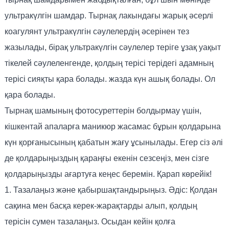
ультракүлгін шамдар. Тырнақ лакындағы жарық әсерлі
коагулянт ультракүлгін сәулелердің әсерінен тез
жазылады, бірақ ультракүлгін сәулелер теріге ұзақ уақыт
тікелей сәулеленгенде, қолдың терісі терідегі адамның
терісі сияқты қара болады. жазда күн ашық болады. Ол
қара болады.
Тырнақ шамының фотосуреттерін болдырмау үшін,
кішкентай апаларға маникюр жасамас бұрын қолдарына
күн қорғанысының қабатын жағу ұсынылады. Егер сіз әлі
де қолдарыңыздың қараңғы екенін сезсеңіз, мен сізге
қолдарыңызды ағартуға кеңес беремін. Қарап көрейік!
1. Тазалаңыз және қабыршақтандырыңыз. Әдіс: Қолдан
сақина мен басқа керек-жарақтарды алып, қолдың
терісін сумен тазалаңыз. Осыдан кейін қолға