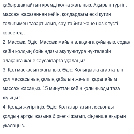
қабыршақтайтын кремді қолға жағыңыз. Ақырын түртіп,
массаж жасағаннан кейін, қолдардағы ескі кутин
толығымен тазартылып, сау, табиғи және нәзік түсті
көрсетеді.
2. Массаж. Әдіс: Массаж майын алақанға құйыңыз, содан
кейін қолдың бойындағы акупунктура нүктелерін
алақанға және саусақтарға уқалаңыз.
3. Қол маскасын жағыңыз. Әдіс: Қолыңызға ағартатын
қол маскасының қалың қабатын жағып, қарапайым
массаж жасаңыз. 15 минуттан кейін қолыңызды таза
жуыңыз.
4. Қолды жүгіртіңіз. Әдіс: Қол ағартатын лосьонды
қолдың артқы жағына біркелкі жағып, сіңгенше ақырын
уқалаңыз.