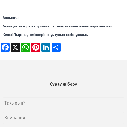
Алдыңғы:
Ақша детекторының шамы тырнақ шамын алмастыра ала ма?
Келесі:
Тырнақ негіздерін оқытудың сегіз қадамы
Facebook
X
WhatsApp
Pinterest
LinkedIn
Share
Сұрау жіберу