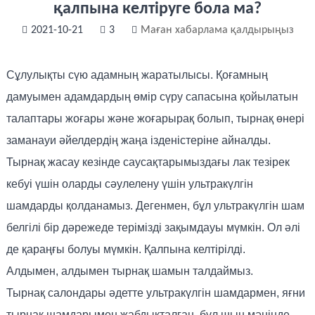
қалпына келтіруге бола ма?
2021-10-21
3
Маған хабарлама қалдырыңыз
Сұлулықты сүю адамның жаратылысы. Қоғамның
дамуымен адамдардың өмір сүру сапасына қойылатын
талаптары жоғары және жоғарырақ болып, тырнақ өнері
заманауи әйелдердің жаңа ізденістеріне айналды.
Тырнақ жасау кезінде саусақтарымыздағы лак тезірек
кебуі үшін оларды сәулелену үшін ультракүлгін
шамдарды қолданамыз. Дегенмен, бұл ультракүлгін шам
белгілі бір дәрежеде терімізді зақымдауы мүмкін. Ол әлі
де қараңғы болуы мүмкін. Қалпына келтірілді.
Алдымен, алдымен тырнақ шамын талдаймыз.
Тырнақ салондары әдетте ультракүлгін шамдармен, яғни
тырнақ шамдарымен жабдықталған, бұл шын мәнінде